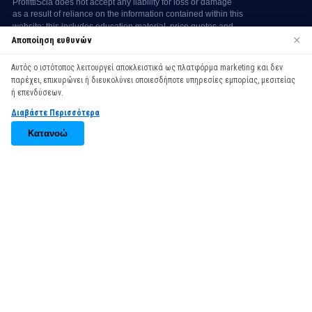
×
Αποποίηση ευθυνών
Αυτός ο ιστότοπος λειτουργεί αποκλειστικά ως πλατφόρμα marketing και δεν
We use cookies to enhance your browsing experience. By
παρέχει, επικυρώνει ή διευκολύνει οποιεσδήποτε υπηρεσίες εμπορίας, μεσιτείας
continuing to use our website, you agree to our use of cookies.
ή επενδύσεων.
See our
Cookie Policy
for more information.
Διαβάστε Περισσότερα
Accept
Κατανοώ