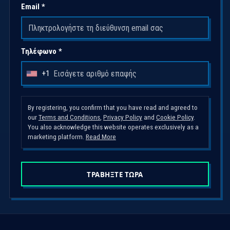
Email *
Τηλέφωνο *
+1
U
n
i
By registering, you confirm that you have read and agreed to
t
our
Terms and Conditions
,
Privacy Policy
and
Cookie Policy
.
You also acknowledge this website operates exclusively as a
e
marketing platform.
Read More
d
S
t
ΤΡΑΒΗΞΤΕ ΤΩΡΑ
a
t
e
s