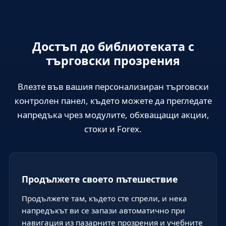
s
+
1
Достъп до библиотеката с
търговски прозрения
Влезте във вашия персонализиран търговски
контролен панел, където можете да прегледате
напредъка чрез модулите, обхващащи акции,
стоки и Forex.
Продължете своето пътешествие
Продължете там, където сте спрели, и нека
напредъкът ви се запази автоматично при
навигация из пазарните прозрения и учебните