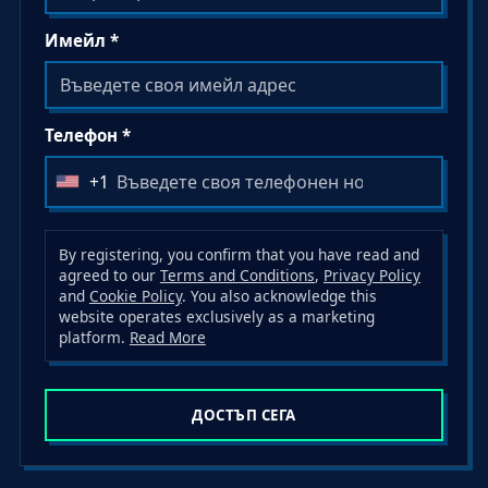
Имейл *
Телефон *
+1
U
n
i
By registering, you confirm that you have read and
t
agreed to our
Terms and Conditions
,
Privacy Policy
and
Cookie Policy
. You also acknowledge this
e
website operates exclusively as a marketing
d
platform.
Read More
S
t
a
ДОСТЪП СЕГА
t
e