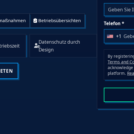
tzmaßnahmen
Betriebsübersichten
Telefon *
+1
U
Datenschutz durch
riebszeit
n
Design
i
By registerin
t
Terms and Co
acknowledge 
e
RETEN
platform.
Re
d
S
t
a
t
e
s
+