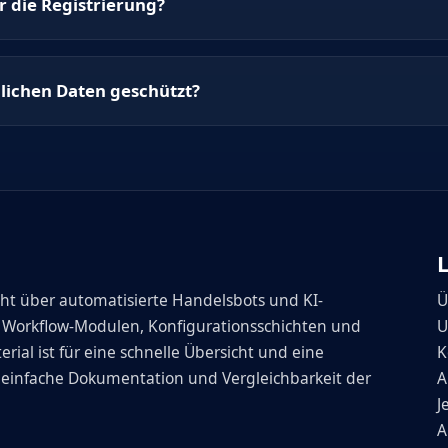
r die Registrierung?
lichen Daten geschützt?
cht über automatisierte Handelsbots und KI-
Ü
f Workflow-Modulen, Konfigurationsschichten und
U
al ist für eine schnelle Übersicht und eine
K
e einfache Dokumentation und Vergleichbarkeit der
A
J
A