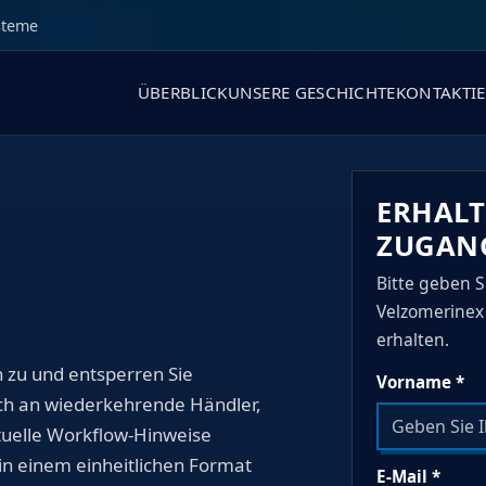
steme
ÜBERBLICK
UNSERE GESCHICHTE
KONTAKTIE
ERHALT
ZUGAN
Bitte geben S
Velzomerinex
erhalten.
 zu und entsperren Sie
Vorname *
ich an wiederkehrende Händler,
tuelle Workflow-Hinweise
in einem einheitlichen Format
E-Mail *