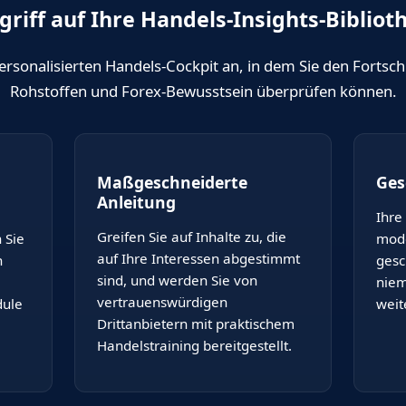
griff auf Ihre Handels-Insights-Bibliot
1
ersonalisierten Handels-Cockpit an, in dem Sie den Fortsch
Rohstoffen und Forex-Bewusstsein überprüfen können.
Maßgeschneiderte
Ges
Anleitung
Ihre
Greifen Sie auf Inhalte zu, die
 Sie
mode
auf Ihre Interessen abgestimmt
h
gesc
sind, und werden Sie von
niem
vertrauenswürdigen
dule
weit
Drittanbietern mit praktischem
Handelstraining bereitgestellt.