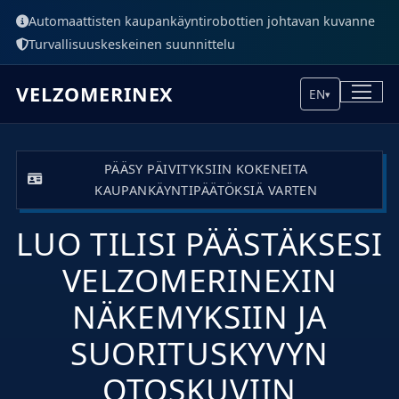
Automaattisten kaupankäyntirobottien johtavan kuvanne
Turvallisuuskeskeinen suunnittelu
VELZOMERINEX
EN
▾
PÄÄSY PÄIVITYKSIIN KOKENEITA
KAUPANKÄYNTIPÄÄTÖKSIÄ VARTEN
LUO TILISI PÄÄSTÄKSESI
VELZOMERINEXIN
NÄKEMYKSIIN JA
SUORITUSKYVYN
OTOSKUVIIN