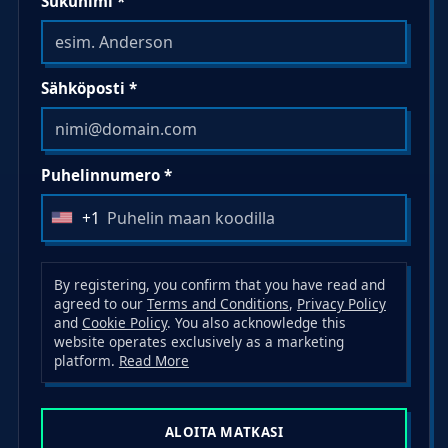
Sukunimi *
Sähköposti *
Puhelinnumero *
+1
U
n
i
By registering, you confirm that you have read and
t
agreed to our
Terms and Conditions
,
Privacy Policy
and
Cookie Policy
. You also acknowledge this
e
website operates exclusively as a marketing
d
platform.
Read More
S
t
a
ALOITA MATKASI