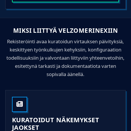
t
e
s
+
MIKSI LIITTYÄ VELZOMERINEXIIN
1
Rekisteröinti avaa kuratoidun virtauksen päivityksiä,
keskittyen työnkulkujen kehyksiin, konfiguraation
todellisuuksiin ja valvontaan liittyviin yhteenvetoihin,
esitettynä tarkasti ja dokumentaatiota varten
sopivalla äänellä.
KURATOIDUT NÄKEMYKSET
JAOKSET