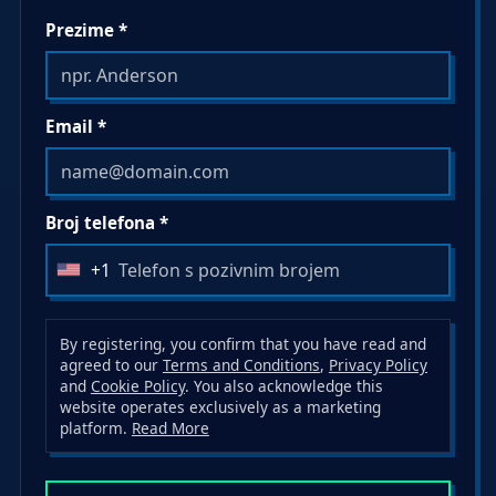
Prezime *
Email *
Broj telefona *
+1
U
n
i
By registering, you confirm that you have read and
t
agreed to our
Terms and Conditions
,
Privacy Policy
and
Cookie Policy
. You also acknowledge this
e
website operates exclusively as a marketing
d
platform.
Read More
S
t