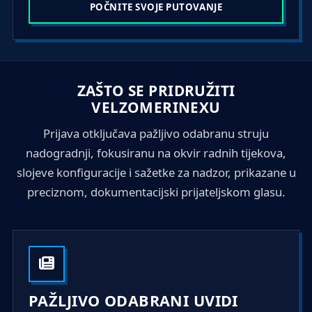
a
POČNITE SVOJE PUTOVANJE
t
e
s
+
ZAŠTO SE PRIDRUŽITI
1
VELZOMERINEXU
Prijava otključava pažljivo odabranu struju
nadogradnji, fokusiranu na okvir radnih tijekova,
slojeve konfiguracije i sažetke za nadzor, prikazane u
preciznom, dokumentacijski prijateljskom glasu.
PAŽLJIVO ODABRANI UVIDI