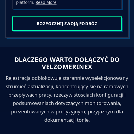
d
platform.
Read More
S
t
a
ROZPOCZNIJ SWOJĄ PODRÓŻ
t
e
s
+
DLACZEGO WARTO DOŁĄCZYĆ DO
1
VELZOMERINEX
Rejestracja odblokowuje starannie wyselekcjonowany
strumień aktualizacji, koncentrujący się na ramowych
przepływach pracy, rzeczywistościach konfiguracji i
podsumowaniach dotyczących monitorowania,
prezentowanych w precyzyjnym, przyjaznym dla
dokumentacji tonie.