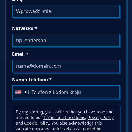
Nazwisko *
Email *
Numer telefonu *
+1
U
n
i
By registering, you confirm that you have read and
t
agreed to our
Terms and Conditions
,
Privacy Policy
and
Cookie Policy
. You also acknowledge this
e
website operates exclusively as a marketing