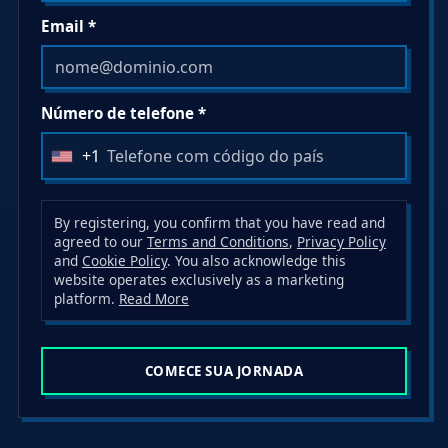
Email *
Número de telefone *
+1
U
n
i
By registering, you confirm that you have read and
agreed to our
Terms and Conditions
,
Privacy Policy
t
and
Cookie Policy
. You also acknowledge this
e
website operates exclusively as a marketing
d
platform.
Read More
S
t
COMECE SUA JORNADA
a
t
e