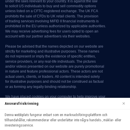
×
Ansvarsfriskrivning
Denna webbplats fungerar enbart som en marknadsföringsplattform och
We use cookies to enhance your browsing experience. By
tillhandahåller, rekommenderar eller underlättar inte några handels-, mäklar- eller
continuing to use our website, you agree to our use of cookies.
investeringsservice.