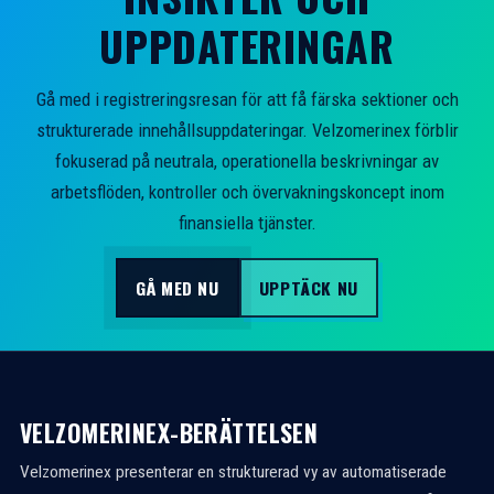
UPPDATERINGAR
Gå med i registreringsresan för att få färska sektioner och
strukturerade innehållsuppdateringar. Velzomerinex förblir
fokuserad på neutrala, operationella beskrivningar av
arbetsflöden, kontroller och övervakningskoncept inom
finansiella tjänster.
GÅ MED NU
UPPTÄCK NU
VELZOMERINEX-BERÄTTELSEN
Velzomerinex presenterar en strukturerad vy av automatiserade