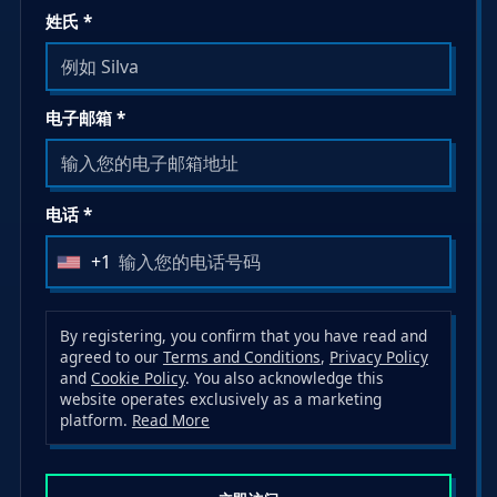
姓氏 *
电子邮箱 *
电话 *
+1
U
n
i
By registering, you confirm that you have read and
agreed to our
Terms and Conditions
,
Privacy Policy
t
and
Cookie Policy
. You also acknowledge this
e
website operates exclusively as a marketing
d
platform.
Read More
S
t