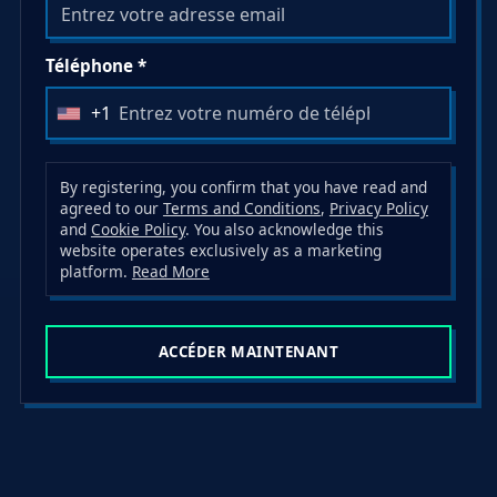
Téléphone *
+1
U
n
i
By registering, you confirm that you have read and
agreed to our
Terms and Conditions
,
Privacy Policy
t
and
Cookie Policy
. You also acknowledge this
e
website operates exclusively as a marketing
d
platform.
Read More
S
t
ACCÉDER MAINTENANT
a
t
e
s
+