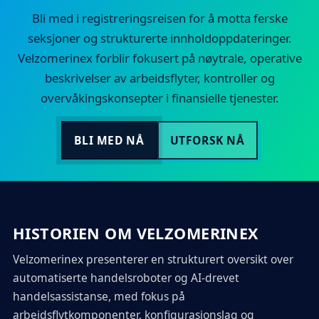
Bli med i registreringsreisen for å motta ferske
seksjoner og strukturerte innholdoppdateringer.
Velzomerinex forblir fokusert på nøytrale, operative
beskrivelser av arbeidsflyter, kontroller og
overvåkingskonsepter i finansielle tjenester.
BLI MED NÅ
UTFORSK NÅ
HISTORIEN OM VELZOMERINEX
Velzomerinex presenterer en strukturert oversikt over
automatiserte handelsroboter og AI-drevet
handelsassistanse, med fokus på
arbeidsflytkomponenter, konfigurasjonslag og