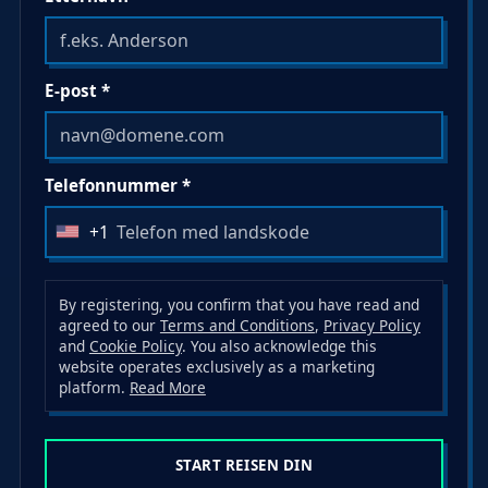
E-post *
Telefonnummer *
+1
U
n
i
By registering, you confirm that you have read and
t
agreed to our
Terms and Conditions
,
Privacy Policy
and
Cookie Policy
. You also acknowledge this
e
website operates exclusively as a marketing
d
platform.
Read More
S
t
a
START REISEN DIN