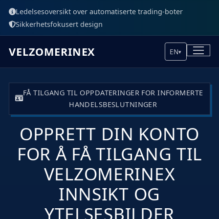
Ledelsesoversikt over automatiserte trading-boter
Sikkerhetsfokusert design
VELZOMERINEX
EN
▾
FÅ TILGANG TIL OPPDATERINGER FOR INFORMERTE
HANDELSBESLUTNINGER
OPPRETT DIN KONTO
FOR Å FÅ TILGANG TIL
VELZOMERINEX
INNSIKT OG
YTELSESBILDER