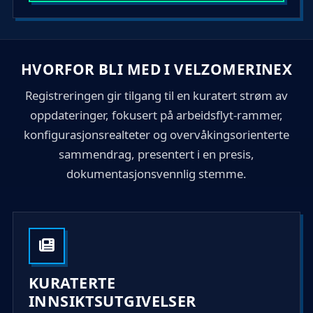
t
e
s
+
HVORFOR BLI MED I VELZOMERINEX
1
Registreringen gir tilgang til en kuratert strøm av
oppdateringer, fokusert på arbeidsflyt-rammer,
konfigurasjonsrealteter og overvåkingsorienterte
sammendrag, presentert i en presis,
dokumentasjonsvennlig stemme.
KURATERTE
INNSIKTSUTGIVELSER