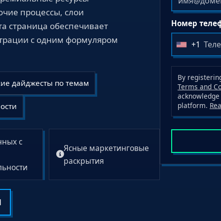
очие процессы, слои
Номер телеф
та страница обеспечивает
трации с одним формуляром
+1
U
n
i
By registerin
кие дайджесты по темам
t
Terms and Co
acknowledge 
e
platform.
Re
ости
d
S
t
нных с
Ясные маркетинговые
a
раскрытия
t
льности
e
s
+
И
1