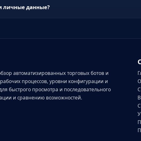
и личные данные?
обзор автоматизированных торговых ботов и
Г
рабочих процессов, уровни конфигурации и
О
для быстрого просмотра и последовательного
С
ации и сравнению возможностей.
В
С
У
П
П